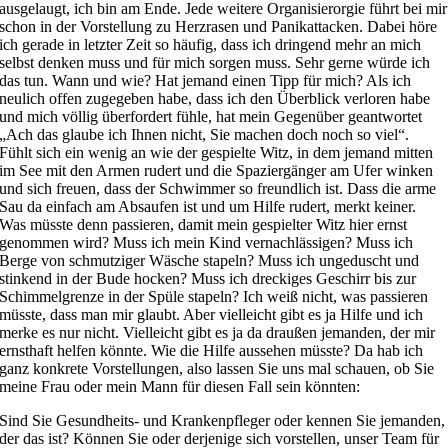
ausgelaugt, ich bin am Ende. Jede weitere Organisierorgie führt bei mir
schon in der Vorstellung zu Herzrasen und Panikattacken. Dabei höre
ich gerade in letzter Zeit so häufig, dass ich dringend mehr an mich
selbst denken muss und für mich sorgen muss. Sehr gerne würde ich
das tun. Wann und wie? Hat jemand einen Tipp für mich? Als ich
neulich offen zugegeben habe, dass ich den Überblick verloren habe
und mich völlig überfordert fühle, hat mein Gegenüber geantwortet
„Ach das glaube ich Ihnen nicht, Sie machen doch noch so viel“.
Fühlt sich ein wenig an wie der gespielte Witz, in dem jemand mitten
im See mit den Armen rudert und die Spaziergänger am Ufer winken
und sich freuen, dass der Schwimmer so freundlich ist. Dass die arme
Sau da einfach am Absaufen ist und um Hilfe rudert, merkt keiner.
Was müsste denn passieren, damit mein gespielter Witz hier ernst
genommen wird? Muss ich mein Kind vernachlässigen? Muss ich
Berge von schmutziger Wäsche stapeln? Muss ich ungeduscht und
stinkend in der Bude hocken? Muss ich dreckiges Geschirr bis zur
Schimmelgrenze in der Spüle stapeln? Ich weiß nicht, was passieren
müsste, dass man mir glaubt. Aber vielleicht gibt es ja Hilfe und ich
merke es nur nicht. Vielleicht gibt es ja da draußen jemanden, der mir
ernsthaft helfen könnte. Wie die Hilfe aussehen müsste? Da hab ich
ganz konkrete Vorstellungen, also lassen Sie uns mal schauen, ob Sie
meine Frau oder mein Mann für diesen Fall sein könnten:
Sind Sie Gesundheits- und Krankenpfleger oder kennen Sie jemanden,
der das ist? Können Sie oder derjenige sich vorstellen, unser Team für