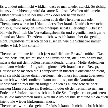
Es wundert mich nicht wirklich, dass es mal wieder zwickt. So richtig
intensiv durchbewegt wird das arme Kind seit Wochen nicht mehr.
Entweder war sie selber mal krank oder wir hatten keine
Schulbegleitung und damit fielen auch die Therapien aus oder
Therapeuten waren im Urlaub oder selber krank. Natürlich versuche
ich so gut wie möglich, Physiotherapie selbst zu erledigen. Aber ich
bin kein Profi. Ich bin Verwaltungsbeamtin und eigentlich auch gerne
ab und an Mama. Trotzdem tue ich, was ich kann, aber das genügt
nicht. Irgendwie muss ich dabei zusehen, wie die Schnecke immer
steifer wird. Nicht so schön.
Theoretisch könnte ich mich jetzt natürlich um Ersatz bemühen. Das
würde bedeuten, ich müsste eine Praxis finden, die Termine frei hat,
müsste das mit dem vollen Terminkalender unserer Motte abgleichen
und dann würde die Logistik beginnen. Wir brauchen ein Rezept,
Hausbesuche machen die Therapeuten in unserer Konstellation nicht,
weil sie nicht genug daran verdienen, also muss ich genau überlegen,
wann ich wie viel sondieren kann und muss, um die Autofahrt
unbeschadet hinter uns zu bringen, ob ich es alleine schaffe oder
meinen Mann brauche als Begleitung oder ob der Termin so nah am
Ende der Schulzeit ist, dass ich noch die Schulbegleiterin organisieren
muss, die mitkommen muss, weil ihr Auto bei uns steht und sie da auc
irgendwie wieder hinkommen muss.
Theoretisch würde das gehen. Praktisch kann ich nicht mehr. Ich bin