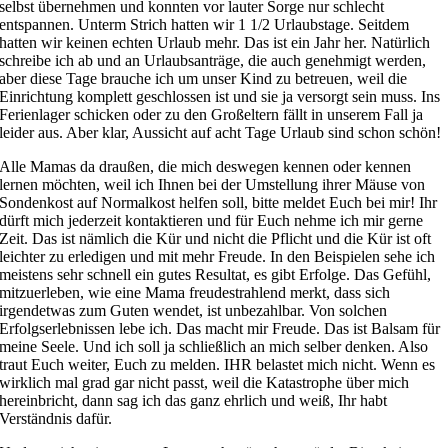
selbst übernehmen und konnten vor lauter Sorge nur schlecht
entspannen. Unterm Strich hatten wir 1 1/2 Urlaubstage. Seitdem
hatten wir keinen echten Urlaub mehr. Das ist ein Jahr her. Natürlich
schreibe ich ab und an Urlaubsanträge, die auch genehmigt werden,
aber diese Tage brauche ich um unser Kind zu betreuen, weil die
Einrichtung komplett geschlossen ist und sie ja versorgt sein muss. Ins
Ferienlager schicken oder zu den Großeltern fällt in unserem Fall ja
leider aus. Aber klar, Aussicht auf acht Tage Urlaub sind schon schön!
Alle Mamas da draußen, die mich deswegen kennen oder kennen
lernen möchten, weil ich Ihnen bei der Umstellung ihrer Mäuse von
Sondenkost auf Normalkost helfen soll, bitte meldet Euch bei mir! Ihr
dürft mich jederzeit kontaktieren und für Euch nehme ich mir gerne
Zeit. Das ist nämlich die Kür und nicht die Pflicht und die Kür ist oft
leichter zu erledigen und mit mehr Freude. In den Beispielen sehe ich
meistens sehr schnell ein gutes Resultat, es gibt Erfolge. Das Gefühl,
mitzuerleben, wie eine Mama freudestrahlend merkt, dass sich
irgendetwas zum Guten wendet, ist unbezahlbar. Von solchen
Erfolgserlebnissen lebe ich. Das macht mir Freude. Das ist Balsam für
meine Seele. Und ich soll ja schließlich an mich selber denken. Also
traut Euch weiter, Euch zu melden. IHR belastet mich nicht. Wenn es
wirklich mal grad gar nicht passt, weil die Katastrophe über mich
hereinbricht, dann sag ich das ganz ehrlich und weiß, Ihr habt
Verständnis dafür.