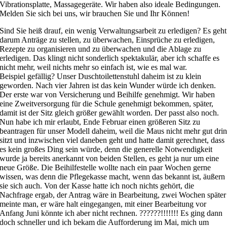
Vibrationsplatte, Massagegeräte. Wir haben also ideale Bedingungen.
Melden Sie sich bei uns, wir brauchen Sie und Ihr Können!
Sind Sie heiß drauf, ein wenig Verwaltungsarbeit zu erledigen? Es geht
darum Anträge zu stellen, zu überwachen, Einsprüche zu erledigen,
Rezepte zu organisieren und zu überwachen und die Ablage zu
erledigen. Das klingt nicht sonderlich spektakulär, aber ich schaffe es
nicht mehr, weil nichts mehr so einfach ist, wie es mal war.
Beispiel gefällig? Unser Duschtoilettenstuhl daheim ist zu klein
geworden. Nach vier Jahren ist das kein Wunder würde ich denken.
Der erste war von Versicherung und Beihilfe genehmigt. Wir haben
eine Zweitversorgung für die Schule genehmigt bekommen, später,
damit ist der Sitz gleich größer gewählt worden. Der passt also noch.
Nun habe ich mir erlaubt, Ende Februar einen größeren Sitz zu
beantragen für unser Modell daheim, weil die Maus nicht mehr gut dri
sitzt und inzwischen viel daneben geht und hatte damit gerechnet, dass
es kein großes Ding sein würde, denn die generelle Notwendigkeit
wurde ja bereits anerkannt von beiden Stellen, es geht ja nur um eine
neue Größe. Die Beihilfestelle wollte nach ein paar Wochen gerne
wissen, was denn die Pflegekasse macht, wenn das bekannt ist, äußern
sie sich auch. Von der Kasse hatte ich noch nichts gehört, die
Nachfrage ergab, der Antrag wäre in Bearbeitung, zwei Wochen später
meinte man, er wäre halt eingegangen, mit einer Bearbeitung vor
Anfang Juni könnte ich aber nicht rechnen. ??????!!!!!!! Es ging dann
doch schneller und ich bekam die Aufforderung im Mai, mich um