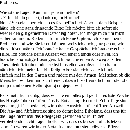
Problems.
Wie ist die Lage? Kann mir jemand helfen?
Ja? Ich bin begeistert, dankbar, im Himmel!
Nein? Schade, aber ich hab es fast befürchtet. Aber in dem Beispiel
hätte ich eine ganz dringende Bitte: Ich möchte bitte ab sofort nie
wieder den gut gemeinten Ratschlag hören, ich möge mich um mich
selber kümmern. Reden ist für mich keine Option. Ich kenne meine
Probleme und wie Sie lesen können, weiß ich auch ganz genau, wie
die zu lösen wären. Ich brauche keine Gespräche, ich brauche echte
Hilfe. Ich brauche keine Auszeit von einer Stunde oder zwei, ich
brauche langfristige Lösungen. Ich brauche einen Ausweg aus dem
Therapiedefizit ohne mich selbst hinstellen zu müssen. Ich kann
nämlich nicht mehr. Ich bin fertig. Aber vielleicht stelle ich mich
einfach mal in den Garten und rudere mit den Armen. Mal sehen ob di
Menschen winken und sich freuen, dass ich so freundlich bin oder ob
mir jemand einen Rettungsring entgegen wirft.
Es ist natürlich richtig, dass wir – wenn alles gut geht – nächste Woche
ins Hospiz fahren dürfen. Das ist Entlastung. Korrekt. Zehn Tage sind
genehmigt. Das bedeutet, wir haben Aussicht auf acht Tage Auszeit.
Die An- und Abfahrtstage sind so derart keine Erholung, dass uns für
die Tage nicht mal das Pflegegeld gestrichen wird. In den
verbleibenden acht Tagen hoffen wir, dass es besser läuft als letztes
Jahr. Da waren wir in der Notaufnahme, mussten teilweise Pflege