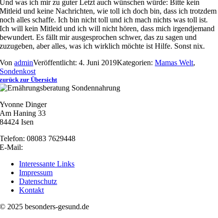
Und was ich mir zu guter Letzt auch wünschen würde: Bitte kein
Mitleid und keine Nachrichten, wie toll ich doch bin, dass ich trotzdem
noch alles schaffe. Ich bin nicht toll und ich mach nichts was toll ist.
Ich will kein Mitleid und ich will nicht hören, dass mich irgendjemand
bewundert. Es fällt mir ausgesprochen schwer, das zu sagen und
zuzugeben, aber alles, was ich wirklich möchte ist Hilfe. Sonst nix.
Von
admin
Veröffentlicht: 4. Juni 2019
Kategorien:
Mamas Welt
,
Sondenkost
zurück zur Übersicht
Yvonne Dinger
Am Haning 33
84424 Isen
Telefon: 08083 7629448
E-Mail:
nachricht@besonders-gesund.de
Interessante Links
Impressum
Datenschutz
Kontakt
© 2025 besonders-gesund.de