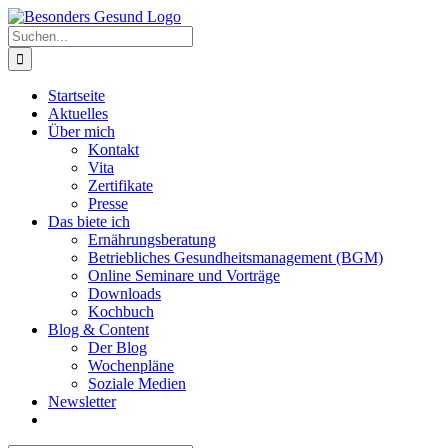
Zum
Inhalt
Suche
springen
nach:
Startseite
Aktuelles
Über mich
Kontakt
Vita
Zertifikate
Presse
Das biete ich
Ernährungsberatung
Betriebliches Gesundheitsmanagement (BGM)
Online Seminare und Vorträge
Downloads
Kochbuch
Blog & Content
Der Blog
Wochenpläne
Soziale Medien
Newsletter