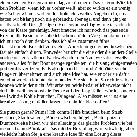
einen zweiten Kostenvoranschlag zu kümmern. Das ist grundsätzlich
kein Problem, wenn ich es vorher weiß, aber so wirkte es ein wenig
wie Zeit gewinnen wollen. Ich holte ein zweites Angebot ein, das
hatten wir bislang noch nie gebraucht, aber egal und dann ging es
relativ schnell. Der günstigere Kostenvoranschlag wurde tatsächlich
von der Kasse genehmigt. Jetzt brauche ich nur noch das passende
Rezept, die Bestellung habe ich schon auf dem Weg und dann muss
ich nur noch dran denken, dass ich alles zusammen führe.
Das ist nur ein Beispiel von vielen. Abrechnungen gehen inzwischen
fast nie einfach durch. Entweder braucht die eine oder die andere Stelle
noch einen zusätzlichen Nachweis oder den Nachweis des jeweils
anderen, alles früher Routineangelegenheiten, die bislang einigermaße
problemlos verliefen. Falls also jemand Lust und Zeit hätte, solche
Dinge zu übernehmen und auch eine Idee hat, wie er oder sie dafür
entlohnt werden könnte, dann melden Sie sich bitte. So richtig zahlen
können wir leider nicht. Wir arbeiten beide bedauerlicherweise nicht
deshalb, weil uns sonst die Decke auf den Kopf fallen würde, sondern
weil wir die Kohle brauchen. Dringend. Also müssen wir uns eine
kreative Lösung einfallen lassen. Ich bin für Ideen offen!
Sie putzen gerne? Prima! Ich könnte Hilfe brauchen beim Staub
wischen, Staub saugen, Böden wischen, bügeln, Bäder putzen.
Dummerweise haben wir hier allerdings das gleiche Problem wie bei
meiner Traum-Bürokraft: Das mit der Bezahlung wird schwierig, aber
vielleicht haben Sie ja eine kreative Idee für eine Lösung dieses