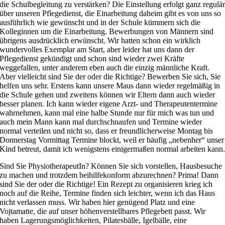
die Schulbegleitung zu verstärken? Die Einstellung erfolgt ganz regulä
über unseren Pflegedienst, die Einarbeitung daheim gibt es von uns so
ausführlich wie gewünscht und in der Schule kümmern sich die
Kolleginnen um die Einarbeitung. Bewerbungen von Männern sind
übrigens ausdrücklich erwünscht. Wir hatten schon ein wirklich
wundervolles Exemplar am Start, aber leider hat uns dann der
Pflegedienst gekündigt und schon sind wieder zwei Kräfte
weggefallen, unter anderem eben auch die einzig männliche Kraft.
Aber vielleicht sind Sie der oder die Richtige? Bewerben Sie sich, Sie
helfen uns sehr. Erstens kann unsere Maus dann wieder regelmäßig in
die Schule gehen und zweitens können wir Eltern dann auch wieder
besser planen. Ich kann wieder eigene Arzt- und Therapeutentermine
wahrnehmen, kann mal eine halbe Stunde nur für mich was tun und
auch mein Mann kann mal durchschnaufen und Termine wieder
normal verteilen und nicht so, dass er freundlicherweise Montag bis
Donnerstag Vormittag Termine blockt, weil er häufig „nebenher“ unser
Kind betreut, damit ich wenigstens einigermaßen normal arbeiten kann
Sind Sie PhysiotherapeutIn? Können Sie sich vorstellen, Hausbesuche
zu machen und trotzdem beihilfekonform abzurechnen? Prima! Dann
sind Sie der oder die Richtige! Ein Rezept zu organisieren krieg ich
noch auf die Reihe, Termine finden sich leichter, wenn ich das Haus
nicht verlassen muss. Wir haben hier genügend Platz und eine
Vojtamatte, die auf unser höhenverstellbares Pflegebett passt. Wir
haben Lagerungsmöglichkeiten, Pilatesbälle, Igelbälle, eine