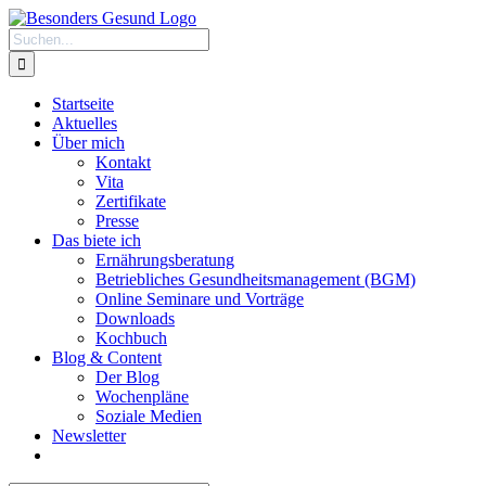
Zum
Inhalt
Suche
springen
nach:
Startseite
Aktuelles
Über mich
Kontakt
Vita
Zertifikate
Presse
Das biete ich
Ernährungsberatung
Betriebliches Gesundheitsmanagement (BGM)
Online Seminare und Vorträge
Downloads
Kochbuch
Blog & Content
Der Blog
Wochenpläne
Soziale Medien
Newsletter