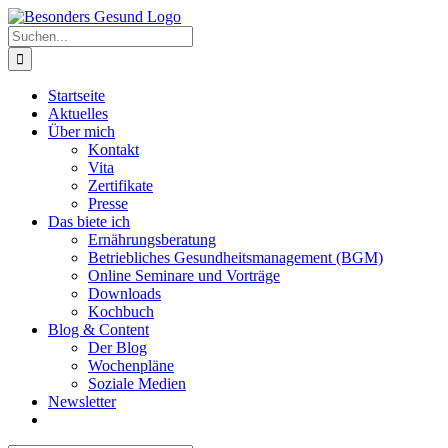
Zum
Inhalt
Suche
springen
nach:
Startseite
Aktuelles
Über mich
Kontakt
Vita
Zertifikate
Presse
Das biete ich
Ernährungsberatung
Betriebliches Gesundheitsmanagement (BGM)
Online Seminare und Vorträge
Downloads
Kochbuch
Blog & Content
Der Blog
Wochenpläne
Soziale Medien
Newsletter