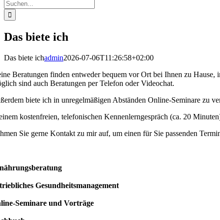
Suche
nach:
Das biete ich
Das biete ich
admin
2026-07-06T11:26:58+02:00
ine Beratungen finden entweder bequem vor Ort bei Ihnen zu Hause, in I
glich sind auch Beratungen per Telefon oder Videochat.
ßerdem biete ich in unregelmäßigen Abständen Online-Seminare zu v
 einem kostenfreien, telefonischen Kennenlerngespräch (ca. 20 Minute
hmen Sie gerne Kontakt zu mir auf, um einen für Sie passenden Termin
nährungsberatung
triebliches Gesundheitsmanagement
line-Seminare und Vorträge