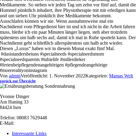
Medikamente. So stehen wir jeden Tag um zehn vor fünf auf, damit di
Hummel pünktlich inhaliert, ihre Physiotherapie mit mir erledigen kann
und um sieben Uhr pünktlich ihre Medikamente bekommt.
Ausschlafen können wir nie. Wenn ausnahmsweise mal ein
Nachtdienst vom Pflegedienst hier ist und ich nicht in die Arbeit fahren
muss, bleibe ich ein paar Minuten länger liegen, steh aber trotzdem
spätestens um halb sechs auf, damit ich mal in Ruhe sporteln kann. Der
Nachtdienst geht schließlich allerspätestens um halb acht wieder.
Diesen „Luxus“ haben wir in diesem Monat exakt fünf Mal.
#dasistandersbeiuns #specialneeds #specialneedsmom
#specialneedsparents #tubielife #millerdieker
#ferienbeipflegendenangehörigen #pflegendeangehörige
#morerealityoninstagram
Von
admin
Veröffentlicht: 1. November 2022
Kategorien:
Mamas Welt
zurück zur Übersicht
Yvonne Dinger
Am Haning 33
84424 Isen
Telefon: 08083 7629448
E-Mail:
nachricht@besonders-gesund.de
Interessante Links