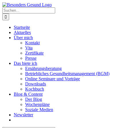
Zum
Inhalt
Suche
springen
nach:
Startseite
Aktuelles
Über mich
Kontakt
Vita
Zertifikate
Presse
Das biete ich
Ernährungsberatung
Betriebliches Gesundheitsmanagement (BGM)
Online Seminare und Vorträge
Downloads
Kochbuch
Blog & Content
Der Blog
Wochenpläne
Soziale Medien
Newsletter