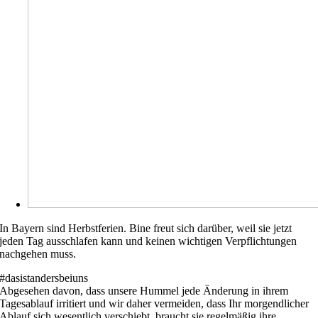
In Bayern sind Herbstferien. Bine freut sich darüber, weil sie jetzt
jeden Tag ausschlafen kann und keinen wichtigen Verpflichtungen
nachgehen muss.
#dasistandersbeiuns
Abgesehen davon, dass unsere Hummel jede Änderung in ihrem
Tagesablauf irritiert und wir daher vermeiden, dass Ihr morgendlicher
Ablauf sich wesentlich verschiebt, braucht sie regelmäßig ihre