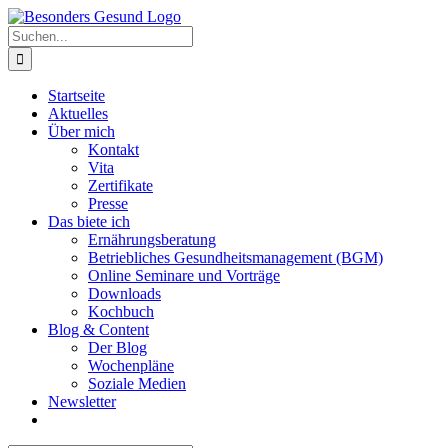
Zum
Inhalt
Suche
springen
nach:
Startseite
Aktuelles
Über mich
Kontakt
Vita
Zertifikate
Presse
Das biete ich
Ernährungsberatung
Betriebliches Gesundheitsmanagement (BGM)
Online Seminare und Vorträge
Downloads
Kochbuch
Blog & Content
Der Blog
Wochenpläne
Soziale Medien
Newsletter