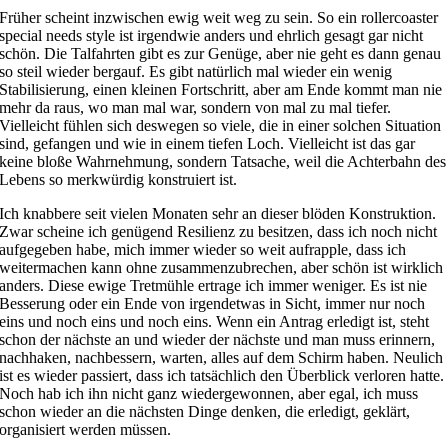
Früher scheint inzwischen ewig weit weg zu sein. So ein rollercoaster
special needs style ist irgendwie anders und ehrlich gesagt gar nicht
schön. Die Talfahrten gibt es zur Genüge, aber nie geht es dann genau
so steil wieder bergauf. Es gibt natürlich mal wieder ein wenig
Stabilisierung, einen kleinen Fortschritt, aber am Ende kommt man nie
mehr da raus, wo man mal war, sondern von mal zu mal tiefer.
Vielleicht fühlen sich deswegen so viele, die in einer solchen Situation
sind, gefangen und wie in einem tiefen Loch. Vielleicht ist das gar
keine bloße Wahrnehmung, sondern Tatsache, weil die Achterbahn des
Lebens so merkwürdig konstruiert ist.
Ich knabbere seit vielen Monaten sehr an dieser blöden Konstruktion.
Zwar scheine ich genügend Resilienz zu besitzen, dass ich noch nicht
aufgegeben habe, mich immer wieder so weit aufrapple, dass ich
weitermachen kann ohne zusammenzubrechen, aber schön ist wirklich
anders. Diese ewige Tretmühle ertrage ich immer weniger. Es ist nie
Besserung oder ein Ende von irgendetwas in Sicht, immer nur noch
eins und noch eins und noch eins. Wenn ein Antrag erledigt ist, steht
schon der nächste an und wieder der nächste und man muss erinnern,
nachhaken, nachbessern, warten, alles auf dem Schirm haben. Neulich
ist es wieder passiert, dass ich tatsächlich den Überblick verloren hatte.
Noch hab ich ihn nicht ganz wiedergewonnen, aber egal, ich muss
schon wieder an die nächsten Dinge denken, die erledigt, geklärt,
organisiert werden müssen.