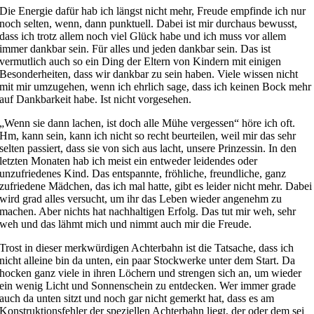
Die Energie dafür hab ich längst nicht mehr, Freude empfinde ich nur
noch selten, wenn, dann punktuell. Dabei ist mir durchaus bewusst,
dass ich trotz allem noch viel Glück habe und ich muss vor allem
immer dankbar sein. Für alles und jeden dankbar sein. Das ist
vermutlich auch so ein Ding der Eltern von Kindern mit einigen
Besonderheiten, dass wir dankbar zu sein haben. Viele wissen nicht
mit mir umzugehen, wenn ich ehrlich sage, dass ich keinen Bock mehr
auf Dankbarkeit habe. Ist nicht vorgesehen.
„Wenn sie dann lachen, ist doch alle Mühe vergessen“ höre ich oft.
Hm, kann sein, kann ich nicht so recht beurteilen, weil mir das sehr
selten passiert, dass sie von sich aus lacht, unsere Prinzessin. In den
letzten Monaten hab ich meist ein entweder leidendes oder
unzufriedenes Kind. Das entspannte, fröhliche, freundliche, ganz
zufriedene Mädchen, das ich mal hatte, gibt es leider nicht mehr. Dabei
wird grad alles versucht, um ihr das Leben wieder angenehm zu
machen. Aber nichts hat nachhaltigen Erfolg. Das tut mir weh, sehr
weh und das lähmt mich und nimmt auch mir die Freude.
Trost in dieser merkwürdigen Achterbahn ist die Tatsache, dass ich
nicht alleine bin da unten, ein paar Stockwerke unter dem Start. Da
hocken ganz viele in ihren Löchern und strengen sich an, um wieder
ein wenig Licht und Sonnenschein zu entdecken. Wer immer grade
auch da unten sitzt und noch gar nicht gemerkt hat, dass es am
Konstruktionsfehler der speziellen Achterbahn liegt, der oder dem sei