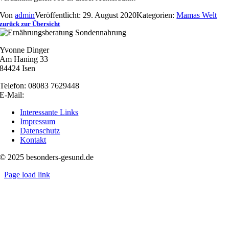
Von
admin
Veröffentlicht: 29. August 2020
Kategorien:
Mamas Welt
zurück zur Übersicht
Yvonne Dinger
Am Haning 33
84424 Isen
Telefon: 08083 7629448
E-Mail:
nachricht@besonders-gesund.de
Interessante Links
Impressum
Datenschutz
Kontakt
© 2025 besonders-gesund.de
Page load link
Nach
oben