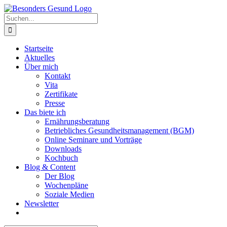
Zum
Inhalt
Suche
springen
nach:
Startseite
Aktuelles
Über mich
Kontakt
Vita
Zertifikate
Presse
Das biete ich
Ernährungsberatung
Betriebliches Gesundheitsmanagement (BGM)
Online Seminare und Vorträge
Downloads
Kochbuch
Blog & Content
Der Blog
Wochenpläne
Soziale Medien
Newsletter