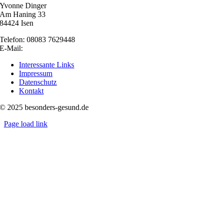
Yvonne Dinger
Am Haning 33
84424 Isen
Telefon: 08083 7629448
E-Mail:
nachricht@besonders-gesund.de
Interessante Links
Impressum
Datenschutz
Kontakt
© 2025 besonders-gesund.de
Page load link
Nach
oben