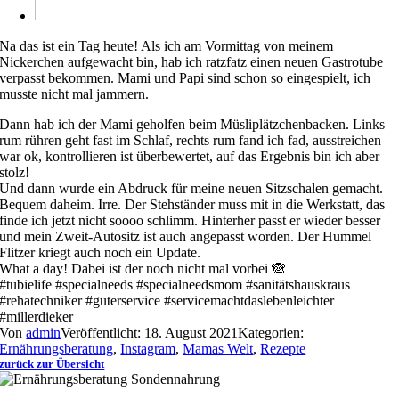
Na das ist ein Tag heute! Als ich am Vormittag von meinem
Nickerchen aufgewacht bin, hab ich ratzfatz einen neuen Gastrotube
verpasst bekommen. Mami und Papi sind schon so eingespielt, ich
musste nicht mal jammern.
Dann hab ich der Mami geholfen beim Müsliplätzchenbacken. Links
rum rühren geht fast im Schlaf, rechts rum fand ich fad, ausstreichen
war ok, kontrollieren ist überbewertet, auf das Ergebnis bin ich aber
stolz!
Und dann wurde ein Abdruck für meine neuen Sitzschalen gemacht.
Bequem daheim. Irre. Der Stehständer muss mit in die Werkstatt, das
finde ich jetzt nicht soooo schlimm. Hinterher passt er wieder besser
und mein Zweit-Autositz ist auch angepasst worden. Der Hummel
Flitzer kriegt auch noch ein Update.
What a day! Dabei ist der noch nicht mal vorbei 🙈
#tubielife #specialneeds #specialneedsmom #sanitätshauskraus
#rehatechniker #guterservice #servicemachtdaslebenleichter
#millerdieker
Von
admin
Veröffentlicht: 18. August 2021
Kategorien:
Ernährungsberatung
,
Instagram
,
Mamas Welt
,
Rezepte
zurück zur Übersicht