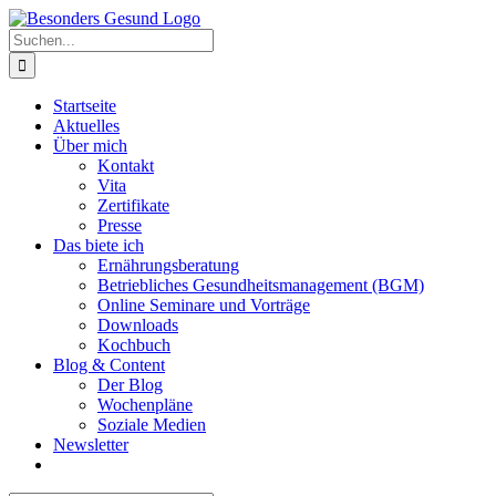
Zum
Inhalt
Suche
springen
nach:
Startseite
Aktuelles
Über mich
Kontakt
Vita
Zertifikate
Presse
Das biete ich
Ernährungsberatung
Betriebliches Gesundheitsmanagement (BGM)
Online Seminare und Vorträge
Downloads
Kochbuch
Blog & Content
Der Blog
Wochenpläne
Soziale Medien
Newsletter