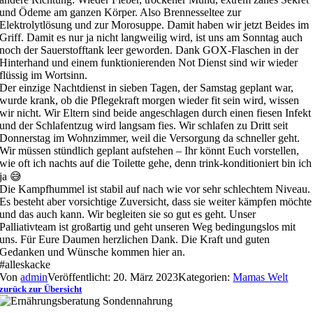
und Ödeme am ganzen Körper. Also Brennesseltee zur
Elektrolytlösung und zur Morosuppe. Damit haben wir jetzt Beides im
Griff. Damit es nur ja nicht langweilig wird, ist uns am Sonntag auch
noch der Sauerstofftank leer geworden. Dank GOX-Flaschen in der
Hinterhand und einem funktionierenden Not Dienst sind wir wieder
flüssig im Wortsinn.
Der einzige Nachtdienst in sieben Tagen, der Samstag geplant war,
wurde krank, ob die Pflegekraft morgen wieder fit sein wird, wissen
wir nicht. Wir Eltern sind beide angeschlagen durch einen fiesen Infekt
und der Schlafentzug wird langsam fies. Wir schlafen zu Dritt seit
Donnerstag im Wohnzimmer, weil die Versorgung da schneller geht.
Wir müssen stündlich geplant aufstehen – Ihr könnt Euch vorstellen,
wie oft ich nachts auf die Toilette gehe, denn trink-konditioniert bin ich
ja 😅
Die Kampfhummel ist stabil auf nach wie vor sehr schlechtem Niveau.
Es besteht aber vorsichtige Zuversicht, dass sie weiter kämpfen möchte
und das auch kann. Wir begleiten sie so gut es geht. Unser
Palliativteam ist großartig und geht unseren Weg bedingungslos mit
uns. Für Eure Daumen herzlichen Dank. Die Kraft und guten
Gedanken und Wünsche kommen hier an.
#alleskacke
Von
admin
Veröffentlicht: 20. März 2023
Kategorien:
Mamas Welt
zurück zur Übersicht