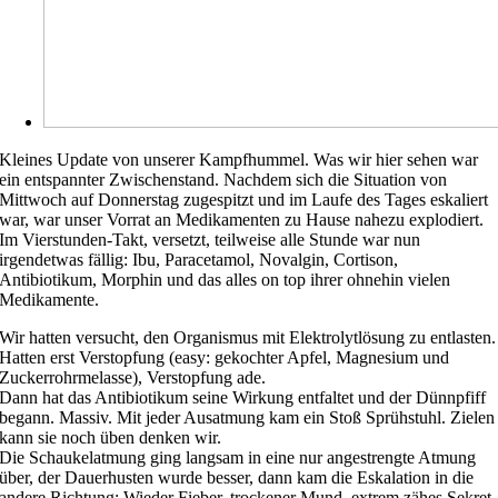
Kleines Update von unserer Kampfhummel. Was wir hier sehen war
ein entspannter Zwischenstand. Nachdem sich die Situation von
Mittwoch auf Donnerstag zugespitzt und im Laufe des Tages eskaliert
war, war unser Vorrat an Medikamenten zu Hause nahezu explodiert.
Im Vierstunden-Takt, versetzt, teilweise alle Stunde war nun
irgendetwas fällig: Ibu, Paracetamol, Novalgin, Cortison,
Antibiotikum, Morphin und das alles on top ihrer ohnehin vielen
Medikamente.
Wir hatten versucht, den Organismus mit Elektrolytlösung zu entlasten.
Hatten erst Verstopfung (easy: gekochter Apfel, Magnesium und
Zuckerrohrmelasse), Verstopfung ade.
Dann hat das Antibiotikum seine Wirkung entfaltet und der Dünnpfiff
begann. Massiv. Mit jeder Ausatmung kam ein Stoß Sprühstuhl. Zielen
kann sie noch üben denken wir.
Die Schaukelatmung ging langsam in eine nur angestrengte Atmung
über, der Dauerhusten wurde besser, dann kam die Eskalation in die
andere Richtung: Wieder Fieber, trockener Mund, extrem zähes Sekret