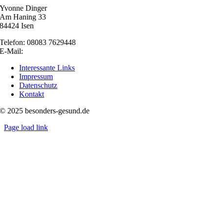
Yvonne Dinger
Am Haning 33
84424 Isen
Telefon: 08083 7629448
E-Mail:
nachricht@besonders-gesund.de
Interessante Links
Impressum
Datenschutz
Kontakt
© 2025 besonders-gesund.de
Page load link
Nach
oben