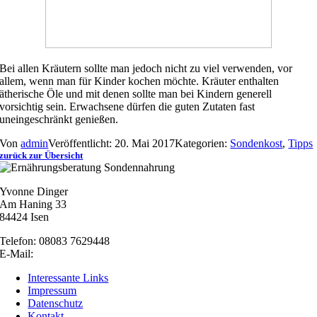
Bei allen Kräutern sollte man jedoch nicht zu viel verwenden, vor
allem, wenn man für Kinder kochen möchte. Kräuter enthalten
ätherische Öle und mit denen sollte man bei Kindern generell
vorsichtig sein. Erwachsene dürfen die guten Zutaten fast
uneingeschränkt genießen.
Von
admin
Veröffentlicht: 20. Mai 2017
Kategorien:
Sondenkost
,
Tipps
zurück zur Übersicht
Yvonne Dinger
Am Haning 33
84424 Isen
Telefon: 08083 7629448
E-Mail:
nachricht@besonders-gesund.de
Interessante Links
Impressum
Datenschutz
Kontakt