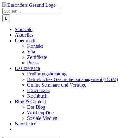
Zum
Inhalt
Suche
springen
nach:
Startseite
Aktuelles
Über mich
Kontakt
Vita
Zertifikate
Presse
Das biete ich
Ernährungsberatung
Betriebliches Gesundheitsmanagement (BGM)
Online Seminare und Vorträge
Downloads
Kochbuch
Blog & Content
Der Blog
Wochenpläne
Soziale Medien
Newsletter