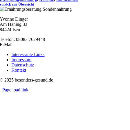
zurück zur Übersicht
Yvonne Dinger
Am Haning 33
84424 Isen
Telefon: 08083 7629448
E-Mail:
nachricht@besonders-gesund.de
Interessante Links
Impressum
Datenschutz
Kontakt
© 2025 besonders-gesund.de
Page load link
Nach
oben