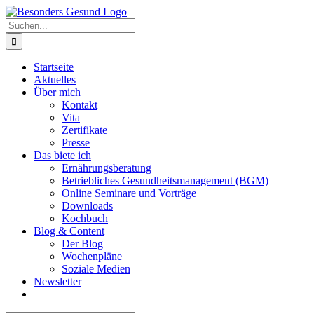
Zum
Inhalt
Suche
springen
nach:
Startseite
Aktuelles
Über mich
Kontakt
Vita
Zertifikate
Presse
Das biete ich
Ernährungsberatung
Betriebliches Gesundheitsmanagement (BGM)
Online Seminare und Vorträge
Downloads
Kochbuch
Blog & Content
Der Blog
Wochenpläne
Soziale Medien
Newsletter