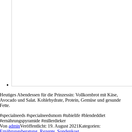
Heutiges Abendessen für die Prinzessin: Vollkornbrot mit Käse,
Avocado und Salat. Kohlehydrate, Protein, Gemüse und gesunde
Fette.
#specialneeds #specialneedsmom #tubielife #blendeddiet
#ernährungspyramide #millerdieker
Von
admin
Veröffentlicht: 19. August 2021
Kategorien:
Ernährungsberatung
,
Rezepte
,
Sondenkost