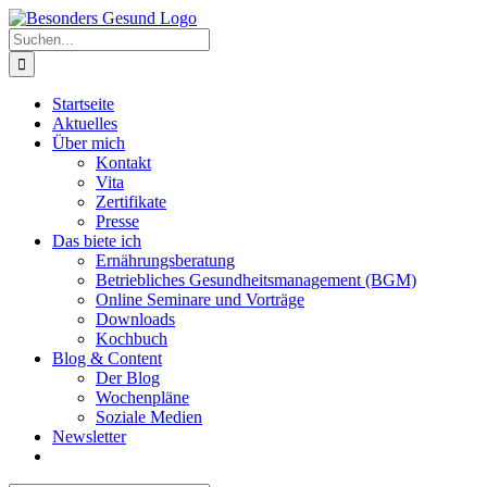
Zum
Inhalt
Suche
springen
nach:
Startseite
Aktuelles
Über mich
Kontakt
Vita
Zertifikate
Presse
Das biete ich
Ernährungsberatung
Betriebliches Gesundheitsmanagement (BGM)
Online Seminare und Vorträge
Downloads
Kochbuch
Blog & Content
Der Blog
Wochenpläne
Soziale Medien
Newsletter