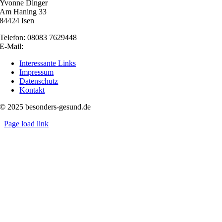
Yvonne Dinger
Am Haning 33
84424 Isen
Telefon: 08083 7629448
E-Mail:
nachricht@besonders-gesund.de
Interessante Links
Impressum
Datenschutz
Kontakt
© 2025 besonders-gesund.de
Page load link
Nach
oben