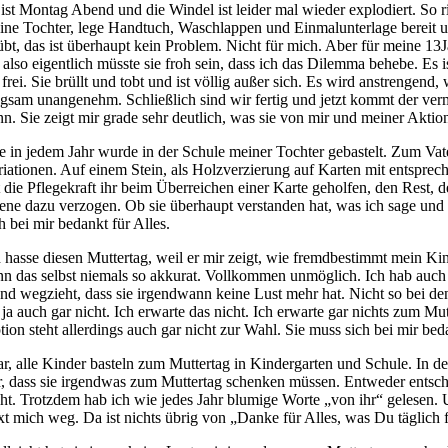
 ist Montag Abend und die Windel ist leider mal wieder explodiert. So 
ine Tochter, lege Handtuch, Waschlappen und Einmalunterlage bereit u
übt, das ist überhaupt kein Problem. Nicht für mich. Aber für meine 13J
t, also eigentlich müsste sie froh sein, dass ich das Dilemma behebe. E
 frei. Sie brüllt und tobt und ist völlig außer sich. Es wird anstrengen
ngsam unangenehm. Schließlich sind wir fertig und jetzt kommt der verme
nn. Sie zeigt mir grade sehr deutlich, was sie von mir und meiner Aktio
e in jedem Jahr wurde in der Schule meiner Tochter gebastelt. Zum Vate
riationen. Auf einem Stein, als Holzverzierung auf Karten mit entspreche
t die Pflegekraft ihr beim Überreichen einer Karte geholfen, den Rest, 
ene dazu verzogen. Ob sie überhaupt verstanden hat, was ich sage und wo
h bei mir bedankt für Alles.
h hasse diesen Muttertag, weil er mir zeigt, wie fremdbestimmt mein Kind
nn das selbst niemals so akkurat. Vollkommen unmöglich. Ich hab auch sc
nd wegzieht, dass sie irgendwann keine Lust mehr hat. Nicht so bei d
e ja auch gar nicht. Ich erwarte das nicht. Ich erwarte gar nichts zum M
tion steht allerdings auch gar nicht zur Wahl. Sie muss sich bei mir be
ar, alle Kinder basteln zum Muttertag in Kindergarten und Schule. In de
r, dass sie irgendwas zum Muttertag schenken müssen. Entweder entsche
cht. Trotzdem hab ich wie jedes Jahr blumige Worte „von ihr“ gelesen. U
xt mich weg. Da ist nichts übrig von „Danke für Alles, was Du täglich f