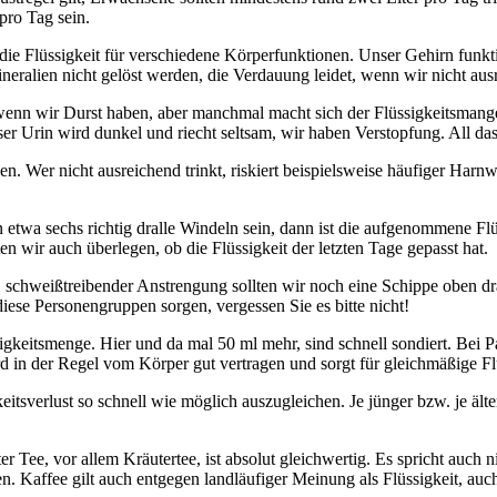
pro Tag sein.
die Flüssigkeit für verschiedene Körperfunktionen. Unser Gehirn funkti
neralien nicht gelöst werden, die Verdauung leidet, wenn wir nicht au
wenn wir Durst haben, aber manchmal macht sich der Flüssigkeitsman
nser Urin wird dunkel und riecht seltsam, wir haben Verstopfung. All da
. Wer nicht ausreichend trinkt, riskiert beispielsweise häufiger Harnw
 in etwa sechs richtig dralle Windeln sein, dann ist die aufgenommene
n wir auch überlegen, ob die Flüssigkeit der letzten Tage gepasst hat.
, schweißtreibender Anstrengung sollten wir noch eine Schippe oben dr
se Personengruppen sorgen, vergessen Sie es bitte nicht!
ssigkeitsmenge. Hier und da mal 50 ml mehr, sind schnell sondiert. Be
d in der Regel vom Körper gut vertragen und sorgt für gleichmäßige Fl
tsverlust so schnell wie möglich auszugleichen. Je jünger bzw. je älter 
 Tee, vor allem Kräutertee, ist absolut gleichwertig. Es spricht auch 
ien. Kaffee gilt auch entgegen landläufiger Meinung als Flüssigkeit, auch