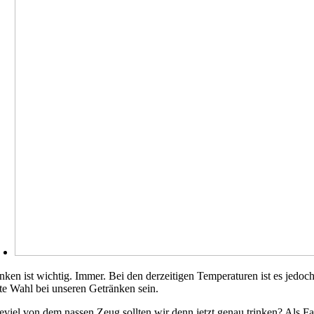
inken ist wichtig. Immer. Bei den derzeitigen Temperaturen ist es jedoc
ste Wahl bei unseren Getränken sein.
eviel von dem nassen Zeug sollten wir denn jetzt genau trinken? Als Fa