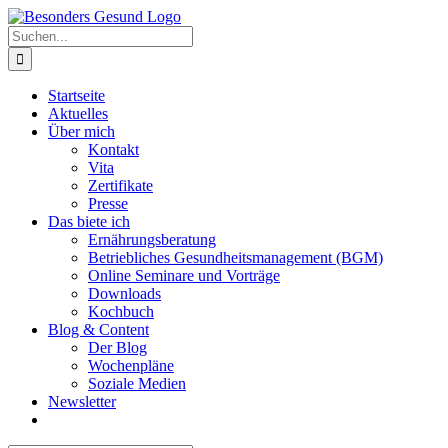
Zum
Inhalt
Suche
springen
nach:
Startseite
Aktuelles
Über mich
Kontakt
Vita
Zertifikate
Presse
Das biete ich
Ernährungsberatung
Betriebliches Gesundheitsmanagement (BGM)
Online Seminare und Vorträge
Downloads
Kochbuch
Blog & Content
Der Blog
Wochenpläne
Soziale Medien
Newsletter