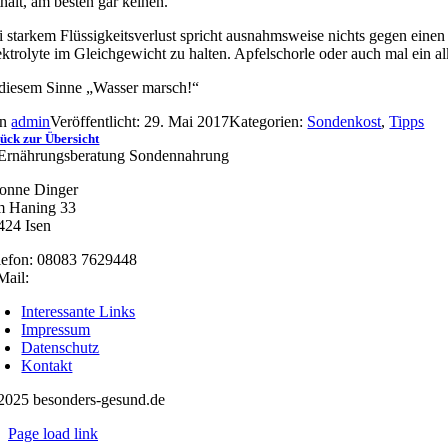
thält, am besten gar keinen.
i starkem Flüssigkeitsverlust spricht ausnahmsweise nichts gegen eine
ektrolyte im Gleichgewicht zu halten. Apfelschorle oder auch mal ein al
 diesem Sinne „Wasser marsch!“
on
admin
Veröffentlicht: 29. Mai 2017
Kategorien:
Sondenkost
,
Tipps
ück zur Übersicht
onne Dinger
 Haning 33
424 Isen
lefon: 08083 7629448
Mail:
nachricht@besonders-gesund.de
Interessante Links
Impressum
Datenschutz
Kontakt
2025 besonders-gesund.de
Page load link