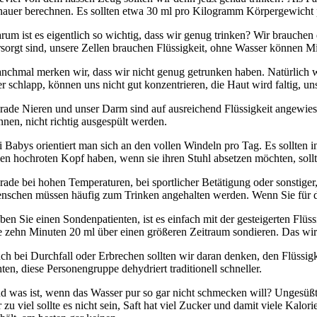
nauer berechnen. Es sollten etwa 30 ml pro Kilogramm Körpergewicht 
rum ist es eigentlich so wichtig, dass wir genug trinken? Wir brauchen 
rsorgt sind, unsere Zellen brauchen Flüssigkeit, ohne Wasser können Mi
nchmal merken wir, dass wir nicht genug getrunken haben. Natürlich 
er schlapp, können uns nicht gut konzentrieren, die Haut wird faltig, u
rade Nieren und unser Darm sind auf ausreichend Flüssigkeit angewiesen
nnen, nicht richtig ausgespült werden.
i Babys orientiert man sich an den vollen Windeln pro Tag. Es sollten
nen hochroten Kopf haben, wenn sie ihren Stuhl absetzen möchten, sollte
rade bei hohen Temperaturen, bei sportlicher Betätigung oder sonstiger
nschen müssen häufig zum Trinken angehalten werden. Wenn Sie für die
ben Sie einen Sondenpatienten, ist es einfach mit der gesteigerten Flü
le zehn Minuten 20 ml über einen größeren Zeitraum sondieren. Das wir
ch bei Durchfall oder Erbrechen sollten wir daran denken, den Flüssigkei
ten, diese Personengruppe dehydriert traditionell schneller.
d was ist, wenn das Wasser pur so gar nicht schmecken will? Ungesüßter
 zu viel sollte es nicht sein, Saft hat viel Zucker und damit viele Kalor