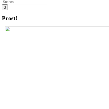
Suche
nach:
Prost!