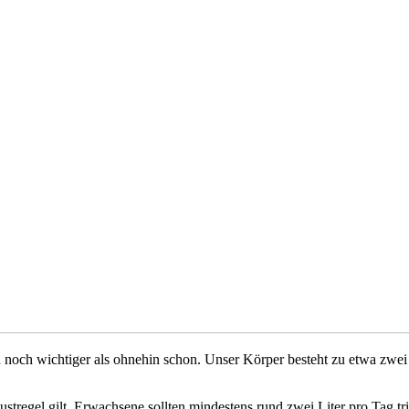
h noch wichtiger als ohnehin schon. Unser Körper besteht zu etwa zwei 
ustregel gilt, Erwachsene sollten mindestens rund zwei Liter pro Tag t