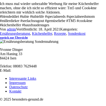
Ich muss mal wieder unbezahlte Werbung für meine Küchenhelfer
machen, ohne die ich nicht so effizient wäre: Tm5 und Cook4me
erleichtern mir wirklich solche Aktionen.
#blendeddiet #tubie #tubielife #specialneeds #specialneedsmom
#millerdieker #seelachsragout #gemüseliebe #TM5 #cook4me
#küchenhelfer #hausfraudestages
Von
admin
Veröffentlicht: 18. April 2021
Kategorien:
Ernährungsberatung
,
Küchenhelfer
,
Rezepte
,
Sondenkost
zurück zur Übersicht
Yvonne Dinger
Am Haning 33
84424 Isen
Telefon: 08083 7629448
E-Mail:
nachricht@besonders-gesund.de
Interessante Links
Impressum
Datenschutz
Kontakt
© 2025 besonders-gesund.de