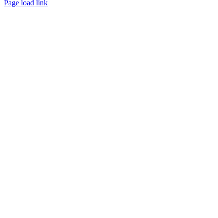
Page load link
Nach
oben