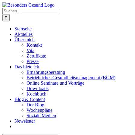
Zum
Inhalt
Suche
springen
nach:
Startseite
Aktuelles
Über mich
Kontakt
Vita
Zertifikate
Presse
Das biete ich
Ernährungsberatung
Betriebliches Gesundheitsmanagement (BGM)
Online Seminare und Vorträge
Downloads
Kochbuch
Blog & Content
Der Blog
Wochenpläne
Soziale Medien
Newsletter