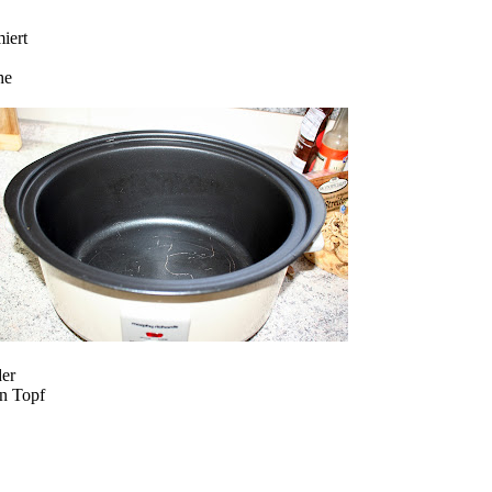
iert
he
der
en Topf