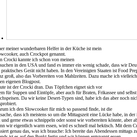
ner meiner wunderbaren Helfer in der Küche ist mein
owcooker, auch Crockpot genannt.
n Crocki kannte ich schon von meinen
suchen in den USA und fand es immer ein wenig schade, dass wir Deu
n praktisches Gerät nicht haben. In den Vereinigten Staaten ist Food Pre
nz groß, also das Vorbereiten von Mahlzeiten. Dazu mache ich vielleich
nen eigenen Blogpost.
ute ist der Crocki dran. Das Töpfchen eignet sich vor
lem für Suppen und Eintöpfe, aber auch für Braten, Frikassee und selbst
chspeisen. Da wir keine Desert-Typen sind, habe ich das aber noch nic
probiert.
rum ich den Slowcooker für mich so passend finde, ist die
tsache, dass ich meistens so um die Mittagszeit eine Lücke habe, in der 
t und gerne etwas schnippeln oder sonst wie vorbereiten könnte, aber a
nn wir eigentlich warm essen, wird es schnell mal hektisch. Mit dem C
ssiert genau das, was ich brauche: Ich bereite das Abendessen mittags 
ends ist es auf den Punkt fertig und wir können entspannt essen.