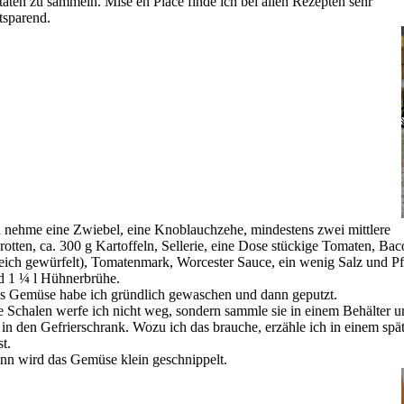
taten zu sammeln. Mise en Place finde ich bei allen Rezepten sehr
itsparend.
h nehme eine Zwiebel, eine Knoblauchzehe, mindestens zwei mittlere
rotten, ca. 300 g Kartoffeln, Sellerie, eine Dose stückige Tomaten, Ba
leich gewürfelt), Tomatenmark, Worcester Sauce, ein wenig Salz und Pf
d 1 ¼ l Hühnerbrühe.
s Gemüse habe ich gründlich gewaschen und dann geputzt.
e Schalen werfe ich nicht weg, sondern sammle sie in einem Behälter 
e in den Gefrierschrank. Wozu ich das brauche, erzähle ich in einem spä
st.
nn wird das Gemüse klein geschnippelt.