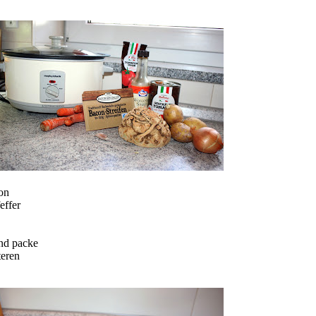
con
effer
und packe
teren