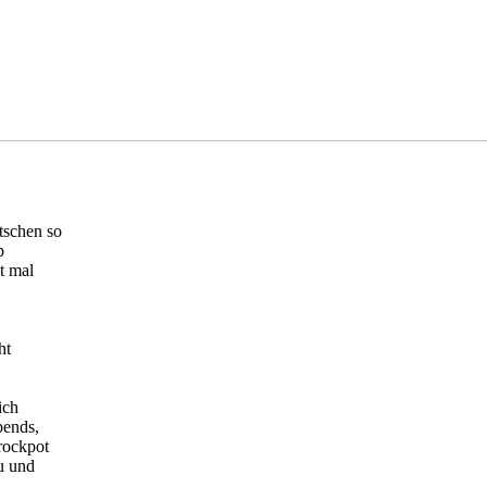
tschen so
p
t mal
ht
ich
bends,
rockpot
zu und