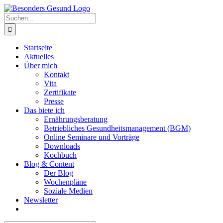
Zum
Inhalt
Suche
springen
nach:
Startseite
Aktuelles
Über mich
Kontakt
Vita
Zertifikate
Presse
Das biete ich
Ernährungsberatung
Betriebliches Gesundheitsmanagement (BGM)
Online Seminare und Vorträge
Downloads
Kochbuch
Blog & Content
Der Blog
Wochenpläne
Soziale Medien
Newsletter