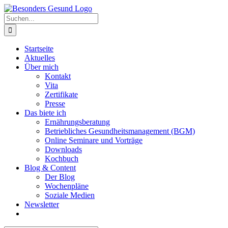
Zum
Inhalt
Suche
springen
nach:
Startseite
Aktuelles
Über mich
Kontakt
Vita
Zertifikate
Presse
Das biete ich
Ernährungsberatung
Betriebliches Gesundheitsmanagement (BGM)
Online Seminare und Vorträge
Downloads
Kochbuch
Blog & Content
Der Blog
Wochenpläne
Soziale Medien
Newsletter