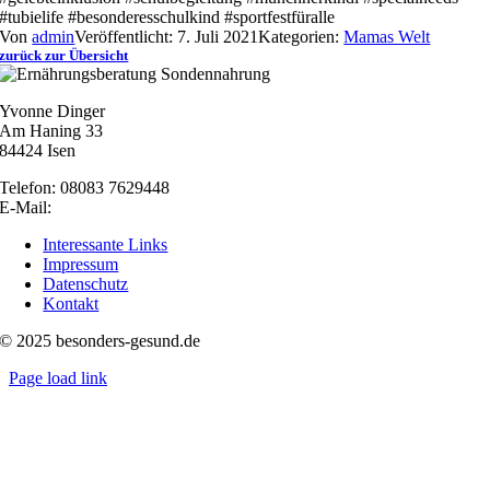
#tubielife #besonderesschulkind #sportfestfüralle
Von
admin
Veröffentlicht: 7. Juli 2021
Kategorien:
Mamas Welt
zurück zur Übersicht
Yvonne Dinger
Am Haning 33
84424 Isen
Telefon: 08083 7629448
E-Mail:
nachricht@besonders-gesund.de
Interessante Links
Impressum
Datenschutz
Kontakt
© 2025 besonders-gesund.de
Page load link
Nach
oben