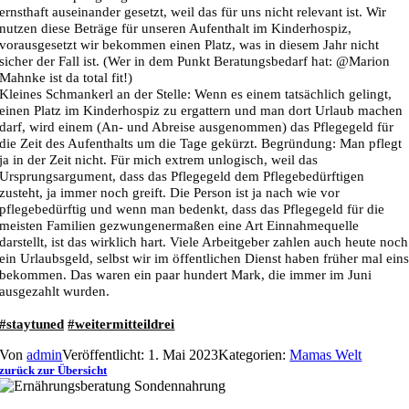
ernsthaft auseinander gesetzt, weil das für uns nicht relevant ist. Wir
nutzen diese Beträge für unseren Aufenthalt im Kinderhospiz,
vorausgesetzt wir bekommen einen Platz, was in diesem Jahr nicht
sicher der Fall ist. (Wer in dem Punkt Beratungsbedarf hat: @Marion
Mahnke ist da total fit!)
Kleines Schmankerl an der Stelle: Wenn es einem tatsächlich gelingt,
einen Platz im Kinderhospiz zu ergattern und man dort Urlaub machen
darf, wird einem (An- und Abreise ausgenommen) das Pflegegeld für
die Zeit des Aufenthalts um die Tage gekürzt. Begründung: Man pflegt
ja in der Zeit nicht. Für mich extrem unlogisch, weil das
Ursprungsargument, dass das Pflegegeld dem Pflegebedürftigen
zusteht, ja immer noch greift. Die Person ist ja nach wie vor
pflegebedürftig und wenn man bedenkt, dass das Pflegegeld für die
meisten Familien gezwungenermaßen eine Art Einnahmequelle
darstellt, ist das wirklich hart. Viele Arbeitgeber zahlen auch heute noch
ein Urlaubsgeld, selbst wir im öffentlichen Dienst haben früher mal ein
bekommen. Das waren ein paar hundert Mark, die immer im Juni
ausgezahlt wurden.
#staytuned
#weitermitteildrei
Von
admin
Veröffentlicht: 1. Mai 2023
Kategorien:
Mamas Welt
zurück zur Übersicht