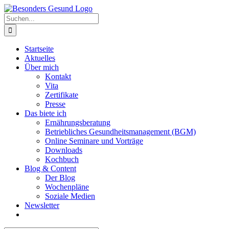
Zum
Inhalt
Suche
springen
nach:
Startseite
Aktuelles
Über mich
Kontakt
Vita
Zertifikate
Presse
Das biete ich
Ernährungsberatung
Betriebliches Gesundheitsmanagement (BGM)
Online Seminare und Vorträge
Downloads
Kochbuch
Blog & Content
Der Blog
Wochenpläne
Soziale Medien
Newsletter