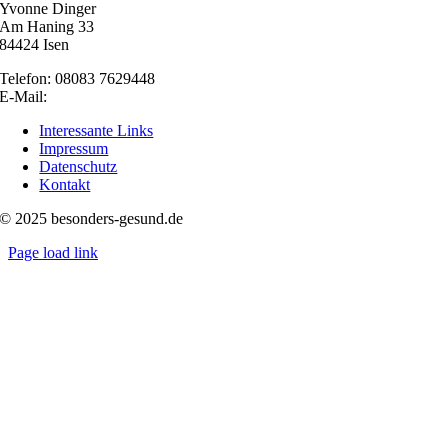
Yvonne Dinger
Am Haning 33
84424 Isen
Telefon: 08083 7629448
E-Mail:
nachricht@besonders-gesund.de
Interessante Links
Impressum
Datenschutz
Kontakt
© 2025 besonders-gesund.de
Page load link
Nach
oben