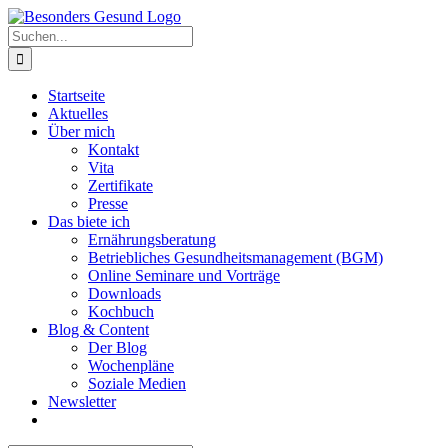
Zum
Inhalt
Suche
springen
nach:
Startseite
Aktuelles
Über mich
Kontakt
Vita
Zertifikate
Presse
Das biete ich
Ernährungsberatung
Betriebliches Gesundheitsmanagement (BGM)
Online Seminare und Vorträge
Downloads
Kochbuch
Blog & Content
Der Blog
Wochenpläne
Soziale Medien
Newsletter