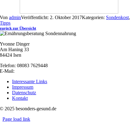
Von
admin
Veröffentlicht: 2. Oktober 2017
Kategorien:
Sondenkost
,
Tipps
zurück zur Übersicht
Yvonne Dinger
Am Haning 33
84424 Isen
Telefon: 08083 7629448
E-Mail:
nachricht@besonders-gesund.de
Interessante Links
Impressum
Datenschutz
Kontakt
© 2025 besonders-gesund.de
Page load link
Nach
oben