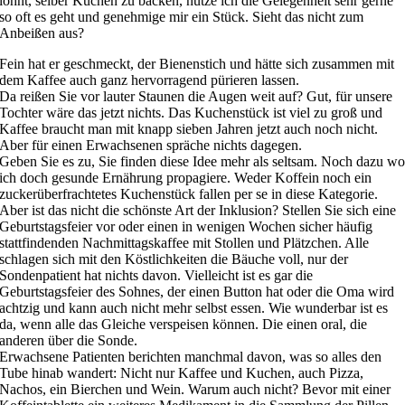
lohnt, selber Kuchen zu backen, nutze ich die Gelegenheit sehr gerne
so oft es geht und genehmige mir ein Stück. Sieht das nicht zum
Anbeißen aus?
Fein hat er geschmeckt, der Bienenstich und hätte sich zusammen mit
dem Kaffee auch ganz hervorragend pürieren lassen.
Da reißen Sie vor lauter Staunen die Augen weit auf? Gut, für unsere
Tochter wäre das jetzt nichts. Das Kuchenstück ist viel zu groß und
Kaffee braucht man mit knapp sieben Jahren jetzt auch noch nicht.
Aber für einen Erwachsenen spräche nichts dagegen.
Geben Sie es zu, Sie finden diese Idee mehr als seltsam. Noch dazu w
ich doch gesunde Ernährung propagiere. Weder Koffein noch ein
zuckerüberfrachtetes Kuchenstück fallen per se in diese Kategorie.
Aber ist das nicht die schönste Art der Inklusion? Stellen Sie sich eine
Geburtstagsfeier vor oder einen in wenigen Wochen sicher häufig
stattfindenden Nachmittagskaffee mit Stollen und Plätzchen. Alle
schlagen sich mit den Köstlichkeiten die Bäuche voll, nur der
Sondenpatient hat nichts davon. Vielleicht ist es gar die
Geburtstagsfeier des Sohnes, der einen Button hat oder die Oma wird
achtzig und kann auch nicht mehr selbst essen. Wie wunderbar ist es
da, wenn alle das Gleiche verspeisen können. Die einen oral, die
anderen über die Sonde.
Erwachsene Patienten berichten manchmal davon, was so alles den
Tube hinab wandert: Nicht nur Kaffee und Kuchen, auch Pizza,
Nachos, ein Bierchen und Wein. Warum auch nicht? Bevor mit einer