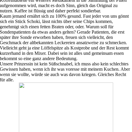
Koffeintablette ein weiteres Medikament in die Sammlung der Pillen
aufgenommen wird, macht es doch Sinn, gleich das Original zu
nutzen. Kaffee ist flüssig und daher perfekt sondierbar.
Kaum jemand ernährt sich zu 100% gesund. Fast jeder von uns gönnt
sich ein Stück Schoki, lässt nichts über seine Chips kommen,
genehmigt sich einen fetten Braten oder, oder. Warum soll für
Sondenpatienten da etwas anders gelten? Gerade Patienten, die erst
später ihre Sonde erworben haben, freuen sich vielleicht, den
Geschmack der altbekannten Leckereien ansatzweise zu schmecken.
Vielleicht geht ja eine Löffelspitze als Kostprobe und der Rest kommt
kurzerhand in den Mixer. Dabei sein ist alles und gemeinsam essen
bekommt so eine ganz andere Bedeutung.
Unsere Prinzessin ist kein Süßschnabel, ich muss also kein schlechtes
Gewissen haben, wenn ich ihr was voresse mit meinem Kuchen. Aber
wenn sie wollte, würde sie auch was davon kriegen. Gleiches Recht
für alle.