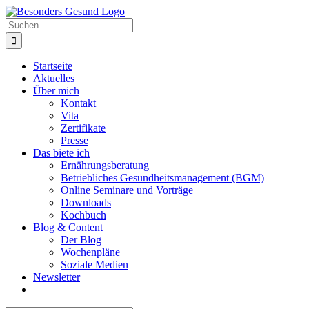
Zum
Inhalt
Suche
springen
nach:
Startseite
Aktuelles
Über mich
Kontakt
Vita
Zertifikate
Presse
Das biete ich
Ernährungsberatung
Betriebliches Gesundheitsmanagement (BGM)
Online Seminare und Vorträge
Downloads
Kochbuch
Blog & Content
Der Blog
Wochenpläne
Soziale Medien
Newsletter