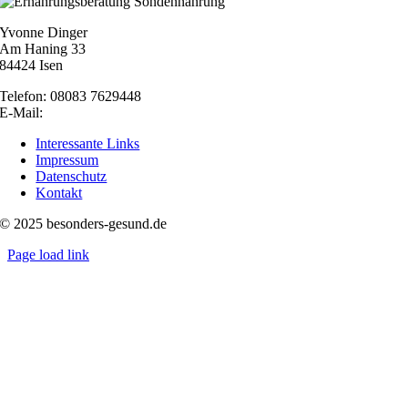
Yvonne Dinger
Am Haning 33
84424 Isen
Telefon: 08083 7629448
E-Mail:
nachricht@besonders-gesund.de
Interessante Links
Impressum
Datenschutz
Kontakt
© 2025 besonders-gesund.de
Page load link
Nach
oben