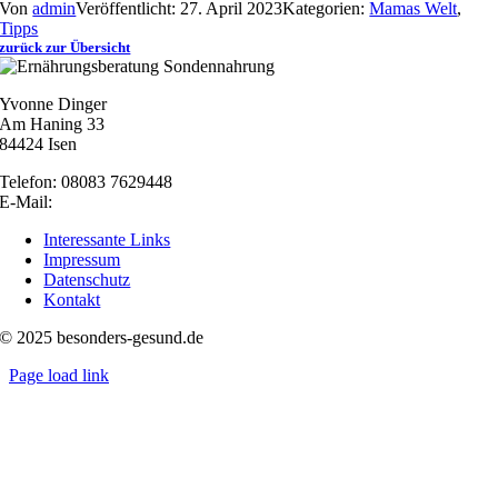
Von
admin
Veröffentlicht: 27. April 2023
Kategorien:
Mamas Welt
,
Tipps
zurück zur Übersicht
Yvonne Dinger
Am Haning 33
84424 Isen
Telefon: 08083 7629448
E-Mail:
nachricht@besonders-gesund.de
Interessante Links
Impressum
Datenschutz
Kontakt
© 2025 besonders-gesund.de
Page load link
Nach
oben