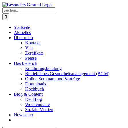
Zum
Inhalt
Suche
springen
nach:
Startseite
Aktuelles
Über mich
Kontakt
Vita
Zertifikate
Presse
Das biete ich
Ernährungsberatung
Betriebliches Gesundheitsmanagement (BGM)
Online Seminare und Vorträge
Downloads
Kochbuch
Blog & Content
Der Blog
Wochenpläne
Soziale Medien
Newsletter