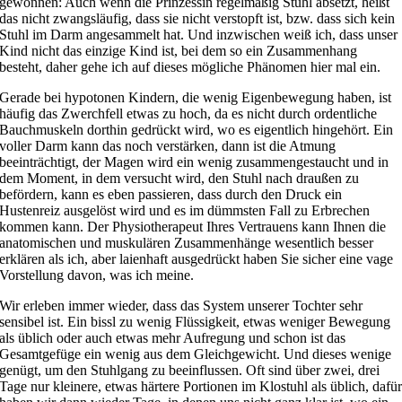
gewonnen: Auch wenn die Prinzessin regelmäßig Stuhl absetzt, heißt
das nicht zwangsläufig, dass sie nicht verstopft ist, bzw. dass sich kein
Stuhl im Darm angesammelt hat. Und inzwischen weiß ich, dass unser
Kind nicht das einzige Kind ist, bei dem so ein Zusammenhang
besteht, daher gehe ich auf dieses mögliche Phänomen hier mal ein.
Gerade bei hypotonen Kindern, die wenig Eigenbewegung haben, ist
häufig das Zwerchfell etwas zu hoch, da es nicht durch ordentliche
Bauchmuskeln dorthin gedrückt wird, wo es eigentlich hingehört. Ein
voller Darm kann das noch verstärken, dann ist die Atmung
beeinträchtigt, der Magen wird ein wenig zusammengestaucht und in
dem Moment, in dem versucht wird, den Stuhl nach draußen zu
befördern, kann es eben passieren, dass durch den Druck ein
Hustenreiz ausgelöst wird und es im dümmsten Fall zu Erbrechen
kommen kann. Der Physiotherapeut Ihres Vertrauens kann Ihnen die
anatomischen und muskulären Zusammenhänge wesentlich besser
erklären als ich, aber laienhaft ausgedrückt haben Sie sicher eine vage
Vorstellung davon, was ich meine.
Wir erleben immer wieder, dass das System unserer Tochter sehr
sensibel ist. Ein bissl zu wenig Flüssigkeit, etwas weniger Bewegung
als üblich oder auch etwas mehr Aufregung und schon ist das
Gesamtgefüge ein wenig aus dem Gleichgewicht. Und dieses wenige
genügt, um den Stuhlgang zu beeinflussen. Oft sind über zwei, drei
Tage nur kleinere, etwas härtere Portionen im Klostuhl als üblich, dafü