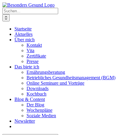
Zum
Inhalt
Suche
springen
nach:
Startseite
Aktuelles
Über mich
Kontakt
Vita
Zertifikate
Presse
Das biete ich
Ernährungsberatung
Betriebliches Gesundheitsmanagement (BGM)
Online Seminare und Vorträge
Downloads
Kochbuch
Blog & Content
Der Blog
Wochenpläne
Soziale Medien
Newsletter