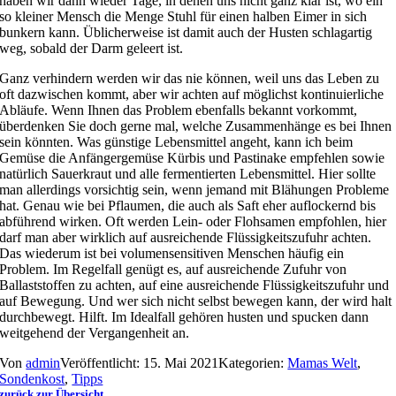
haben wir dann wieder Tage, in denen uns nicht ganz klar ist, wo ein
so kleiner Mensch die Menge Stuhl für einen halben Eimer in sich
bunkern kann. Üblicherweise ist damit auch der Husten schlagartig
weg, sobald der Darm geleert ist.
Ganz verhindern werden wir das nie können, weil uns das Leben zu
oft dazwischen kommt, aber wir achten auf möglichst kontinuierliche
Abläufe. Wenn Ihnen das Problem ebenfalls bekannt vorkommt,
überdenken Sie doch gerne mal, welche Zusammenhänge es bei Ihnen
sein könnten. Was günstige Lebensmittel angeht, kann ich beim
Gemüse die Anfängergemüse Kürbis und Pastinake empfehlen sowie
natürlich Sauerkraut und alle fermentierten Lebensmittel. Hier sollte
man allerdings vorsichtig sein, wenn jemand mit Blähungen Probleme
hat. Genau wie bei Pflaumen, die auch als Saft eher auflockernd bis
abführend wirken. Oft werden Lein- oder Flohsamen empfohlen, hier
darf man aber wirklich auf ausreichende Flüssigkeitszufuhr achten.
Das wiederum ist bei volumensensitiven Menschen häufig ein
Problem. Im Regelfall genügt es, auf ausreichende Zufuhr von
Ballaststoffen zu achten, auf eine ausreichende Flüssigkeitszufuhr und
auf Bewegung. Und wer sich nicht selbst bewegen kann, der wird halt
durchbewegt. Hilft. Im Idealfall gehören husten und spucken dann
weitgehend der Vergangenheit an.
Von
admin
Veröffentlicht: 15. Mai 2021
Kategorien:
Mamas Welt
,
Sondenkost
,
Tipps
zurück zur Übersicht