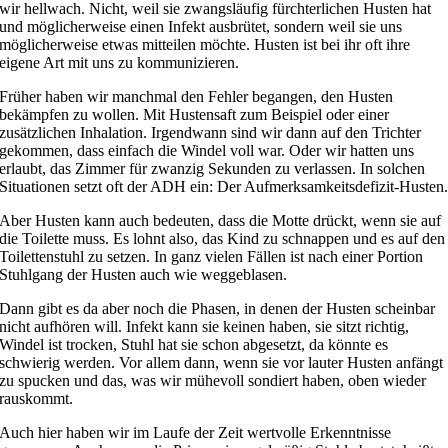
wir hellwach. Nicht, weil sie zwangsläufig fürchterlichen Husten hat
und möglicherweise einen Infekt ausbrütet, sondern weil sie uns
möglicherweise etwas mitteilen möchte. Husten ist bei ihr oft ihre
eigene Art mit uns zu kommunizieren.
Früher haben wir manchmal den Fehler begangen, den Husten
bekämpfen zu wollen. Mit Hustensaft zum Beispiel oder einer
zusätzlichen Inhalation. Irgendwann sind wir dann auf den Trichter
gekommen, dass einfach die Windel voll war. Oder wir hatten uns
erlaubt, das Zimmer für zwanzig Sekunden zu verlassen. In solchen
Situationen setzt oft der ADH ein: Der Aufmerksamkeitsdefizit-Husten
Aber Husten kann auch bedeuten, dass die Motte drückt, wenn sie auf
die Toilette muss. Es lohnt also, das Kind zu schnappen und es auf den
Toilettenstuhl zu setzen. In ganz vielen Fällen ist nach einer Portion
Stuhlgang der Husten auch wie weggeblasen.
Dann gibt es da aber noch die Phasen, in denen der Husten scheinbar
nicht aufhören will. Infekt kann sie keinen haben, sie sitzt richtig,
Windel ist trocken, Stuhl hat sie schon abgesetzt, da könnte es
schwierig werden. Vor allem dann, wenn sie vor lauter Husten anfängt
zu spucken und das, was wir mühevoll sondiert haben, oben wieder
rauskommt.
Auch hier haben wir im Laufe der Zeit wertvolle Erkenntnisse