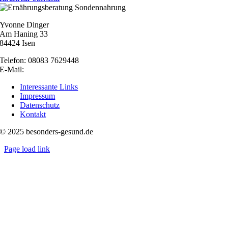
Yvonne Dinger
Am Haning 33
84424 Isen
Telefon: 08083 7629448
E-Mail:
nachricht@besonders-gesund.de
Interessante Links
Impressum
Datenschutz
Kontakt
© 2025 besonders-gesund.de
Page load link
Nach
oben