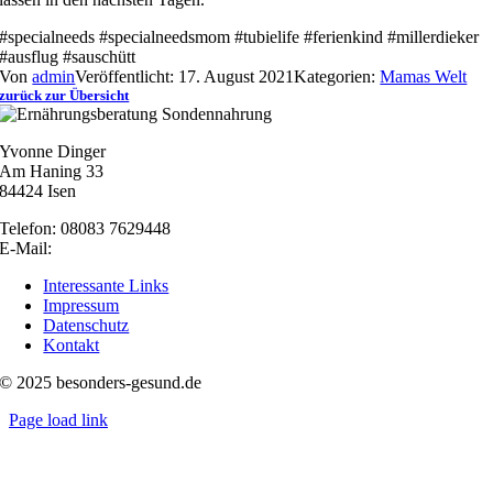
#specialneeds #specialneedsmom #tubielife #ferienkind #millerdieker
#ausflug #sauschütt
Von
admin
Veröffentlicht: 17. August 2021
Kategorien:
Mamas Welt
zurück zur Übersicht
Yvonne Dinger
Am Haning 33
84424 Isen
Telefon: 08083 7629448
E-Mail:
nachricht@besonders-gesund.de
Interessante Links
Impressum
Datenschutz
Kontakt
© 2025 besonders-gesund.de
Page load link
Nach
oben