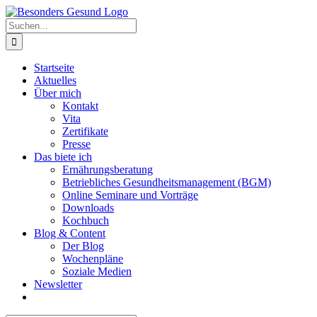
Zum
Inhalt
Suche
springen
nach:
Startseite
Aktuelles
Über mich
Kontakt
Vita
Zertifikate
Presse
Das biete ich
Ernährungsberatung
Betriebliches Gesundheitsmanagement (BGM)
Online Seminare und Vorträge
Downloads
Kochbuch
Blog & Content
Der Blog
Wochenpläne
Soziale Medien
Newsletter