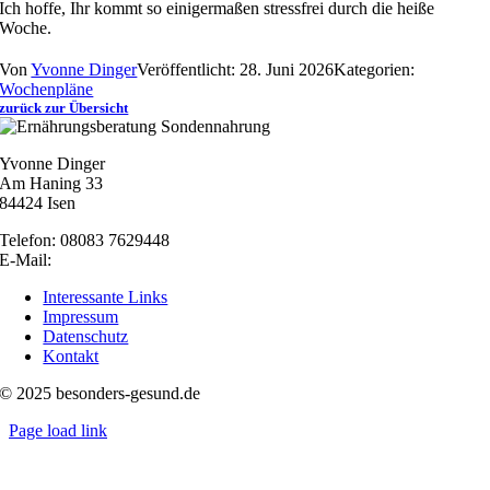
Ich hoffe, Ihr kommt so einigermaßen stressfrei durch die heiße
Woche.
Von
Yvonne Dinger
Veröffentlicht: 28. Juni 2026
Kategorien:
Wochenpläne
zurück zur Übersicht
Yvonne Dinger
Am Haning 33
84424 Isen
Telefon: 08083 7629448
E-Mail:
nachricht@besonders-gesund.de
Interessante Links
Impressum
Datenschutz
Kontakt
© 2025 besonders-gesund.de
Page load link
Nach
oben