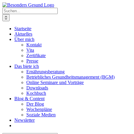
Zum
Inhalt
Suche
springen
nach:
Startseite
Aktuelles
Über mich
Kontakt
Vita
Zertifikate
Presse
Das biete ich
Ernährungsberatung
Betriebliches Gesundheitsmanagement (BGM)
Online Seminare und Vorträge
Downloads
Kochbuch
Blog & Content
Der Blog
Wochenpläne
Soziale Medien
Newsletter