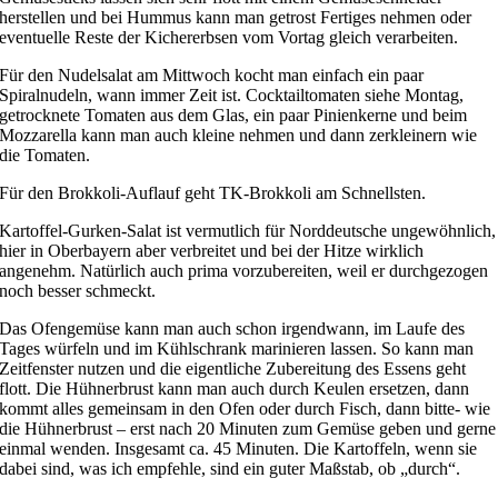
herstellen und bei Hummus kann man getrost Fertiges nehmen oder
eventuelle Reste der Kichererbsen vom Vortag gleich verarbeiten.
Für den Nudelsalat am Mittwoch kocht man einfach ein paar
Spiralnudeln, wann immer Zeit ist. Cocktailtomaten siehe Montag,
getrocknete Tomaten aus dem Glas, ein paar Pinienkerne und beim
Mozzarella kann man auch kleine nehmen und dann zerkleinern wie
die Tomaten.
Für den Brokkoli-Auflauf geht TK-Brokkoli am Schnellsten.
Kartoffel-Gurken-Salat ist vermutlich für Norddeutsche ungewöhnlich,
hier in Oberbayern aber verbreitet und bei der Hitze wirklich
angenehm. Natürlich auch prima vorzubereiten, weil er durchgezogen
noch besser schmeckt.
Das Ofengemüse kann man auch schon irgendwann, im Laufe des
Tages würfeln und im Kühlschrank marinieren lassen. So kann man
Zeitfenster nutzen und die eigentliche Zubereitung des Essens geht
flott. Die Hühnerbrust kann man auch durch Keulen ersetzen, dann
kommt alles gemeinsam in den Ofen oder durch Fisch, dann bitte- wie
die Hühnerbrust – erst nach 20 Minuten zum Gemüse geben und gerne
einmal wenden. Insgesamt ca. 45 Minuten. Die Kartoffeln, wenn sie
dabei sind, was ich empfehle, sind ein guter Maßstab, ob „durch“.