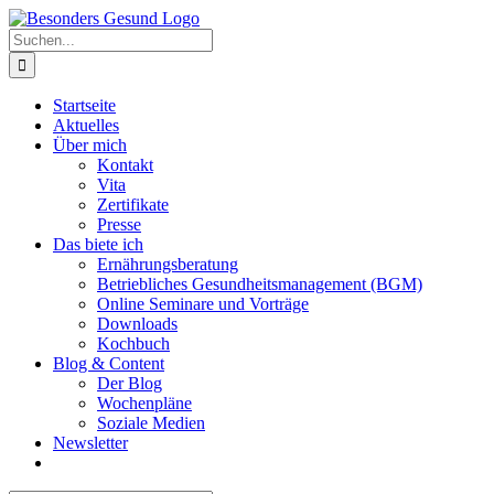
Zum
Inhalt
Suche
springen
nach:
Startseite
Aktuelles
Über mich
Kontakt
Vita
Zertifikate
Presse
Das biete ich
Ernährungsberatung
Betriebliches Gesundheitsmanagement (BGM)
Online Seminare und Vorträge
Downloads
Kochbuch
Blog & Content
Der Blog
Wochenpläne
Soziale Medien
Newsletter