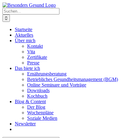
Zum
Inhalt
Suche
springen
nach:
Startseite
Aktuelles
Über mich
Kontakt
Vita
Zertifikate
Presse
Das biete ich
Ernährungsberatung
Betriebliches Gesundheitsmanagement (BGM)
Online Seminare und Vorträge
Downloads
Kochbuch
Blog & Content
Der Blog
Wochenpläne
Soziale Medien
Newsletter