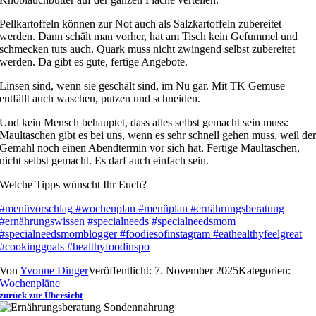
Pellkartoffeln können zur Not auch als Salzkartoffeln zubereitet
werden. Dann schält man vorher, hat am Tisch kein Gefummel und
schmecken tuts auch. Quark muss nicht zwingend selbst zubereitet
werden. Da gibt es gute, fertige Angebote.
Linsen sind, wenn sie geschält sind, im Nu gar. Mit TK Gemüse
entfällt auch waschen, putzen und schneiden.
Und kein Mensch behauptet, dass alles selbst gemacht sein muss:
Maultaschen gibt es bei uns, wenn es sehr schnell gehen muss, weil de
Gemahl noch einen Abendtermin vor sich hat. Fertige Maultaschen,
nicht selbst gemacht. Es darf auch einfach sein.
Welche Tipps wünscht Ihr Euch?
#menüvorschlag
#wochenplan
#menüplan
#ernährungsberatung
#ernährungswissen
#specialneeds
#specialneedsmom
#specialneedsmomblogger
#foodiesofinstagram
#eathealthyfeelgreat
#cookinggoals
#healthyfoodinspo
Von
Yvonne Dinger
Veröffentlicht: 7. November 2025
Kategorien:
Wochenpläne
zurück zur Übersicht