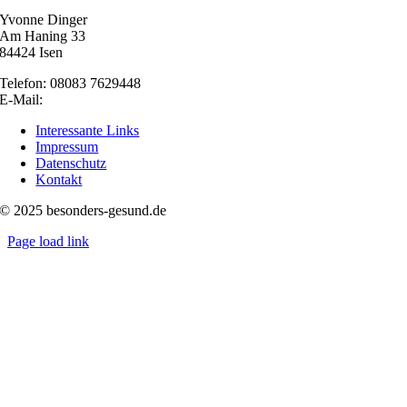
Yvonne Dinger
Am Haning 33
84424 Isen
Telefon: 08083 7629448
E-Mail:
nachricht@besonders-gesund.de
Interessante Links
Impressum
Datenschutz
Kontakt
© 2025 besonders-gesund.de
Page load link
Nach
oben