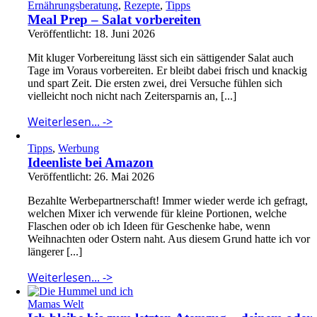
Ernährungsberatung
,
Rezepte
,
Tipps
Meal Prep – Salat vorbereiten
Veröffentlicht: 18. Juni 2026
Mit kluger Vorbereitung lässt sich ein sättigender Salat auch
Tage im Voraus vorbereiten. Er bleibt dabei frisch und knackig
und spart Zeit. Die ersten zwei, drei Versuche fühlen sich
vielleicht noch nicht nach Zeitersparnis an, [...]
Weiterlesen... ->
Tipps
,
Werbung
Ideenliste bei Amazon
Veröffentlicht: 26. Mai 2026
Bezahlte Werbepartnerschaft! Immer wieder werde ich gefragt,
welchen Mixer ich verwende für kleine Portionen, welche
Flaschen oder ob ich Ideen für Geschenke habe, wenn
Weihnachten oder Ostern naht. Aus diesem Grund hatte ich vor
längerer [...]
Weiterlesen... ->
Mamas Welt