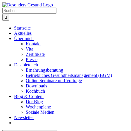
Zum
Inhalt
Suche
springen
nach:
Startseite
Aktuelles
Über mich
Kontakt
Vita
Zertifikate
Presse
Das biete ich
Ernährungsberatung
Betriebliches Gesundheitsmanagement (BGM)
Online Seminare und Vorträge
Downloads
Kochbuch
Blog & Content
Der Blog
Wochenpläne
Soziale Medien
Newsletter