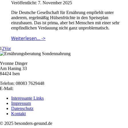
Veröffentlicht: 7. November 2025
Die Deutsche Gesellschaft für Ernährung empfiehlt unter
anderem, regelmäßig Hülsenfrüchte in den Speiseplan
einzubauen. Das ist prima, aber bei Menschen mit einer sehr
empfindlichen Verdauung nicht ganz unproblematisch.
Weiterlesen... ->
1
2
Vor
Yvonne Dinger
Am Haning 33
84424 Isen
Telefon: 08083 7629448
E-Mail:
nachricht@besonders-gesund.de
Interessante Links
Impressum
Datenschutz
Kontakt
© 2025 besonders-gesund.de