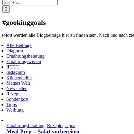
Suche
nach:
#gookinggoals
 sofort werden alle Blogbeiträge hier zu finden sein. Nach und nach zie
Alle Beiträge
Diagnose
Ernährungsberatung
Ernährungswissen
IFTTT
Instagram
Küchenhelfer
Mamas Welt
Newsletter
Rezepte
Sondenkost
Tipps
Werbung
Ernährungsberatung
,
Rezepte
,
Tipps
Meal Prep – Salat vorbereiten