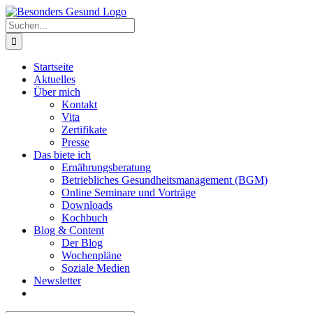
Zum
Inhalt
Suche
springen
nach:
Startseite
Aktuelles
Über mich
Kontakt
Vita
Zertifikate
Presse
Das biete ich
Ernährungsberatung
Betriebliches Gesundheitsmanagement (BGM)
Online Seminare und Vorträge
Downloads
Kochbuch
Blog & Content
Der Blog
Wochenpläne
Soziale Medien
Newsletter