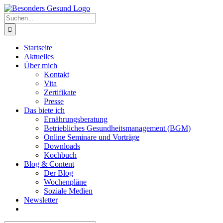
Zum
Inhalt
Suche
springen
nach:
Startseite
Aktuelles
Über mich
Kontakt
Vita
Zertifikate
Presse
Das biete ich
Ernährungsberatung
Betriebliches Gesundheitsmanagement (BGM)
Online Seminare und Vorträge
Downloads
Kochbuch
Blog & Content
Der Blog
Wochenpläne
Soziale Medien
Newsletter