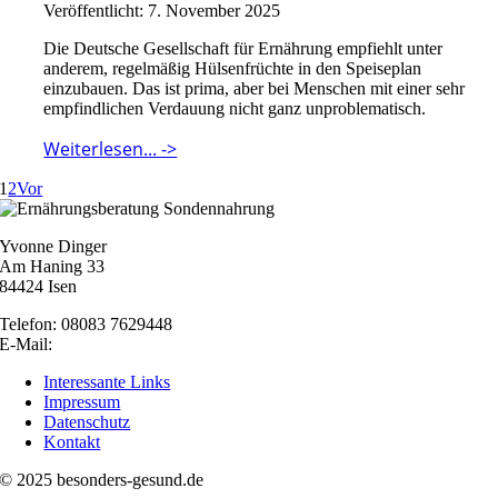
Veröffentlicht: 7. November 2025
Die Deutsche Gesellschaft für Ernährung empfiehlt unter
anderem, regelmäßig Hülsenfrüchte in den Speiseplan
einzubauen. Das ist prima, aber bei Menschen mit einer sehr
empfindlichen Verdauung nicht ganz unproblematisch.
Weiterlesen... ->
1
2
Vor
Yvonne Dinger
Am Haning 33
84424 Isen
Telefon: 08083 7629448
E-Mail:
nachricht@besonders-gesund.de
Interessante Links
Impressum
Datenschutz
Kontakt
© 2025 besonders-gesund.de