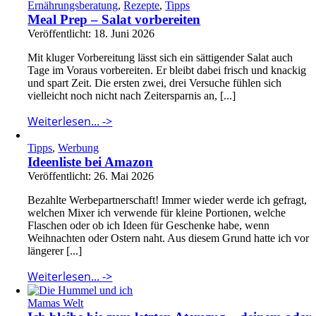
Ernährungsberatung
,
Rezepte
,
Tipps
Meal Prep – Salat vorbereiten
Veröffentlicht: 18. Juni 2026
Mit kluger Vorbereitung lässt sich ein sättigender Salat auch
Tage im Voraus vorbereiten. Er bleibt dabei frisch und knackig
und spart Zeit. Die ersten zwei, drei Versuche fühlen sich
vielleicht noch nicht nach Zeitersparnis an, [...]
Weiterlesen... ->
Tipps
,
Werbung
Ideenliste bei Amazon
Veröffentlicht: 26. Mai 2026
Bezahlte Werbepartnerschaft! Immer wieder werde ich gefragt,
welchen Mixer ich verwende für kleine Portionen, welche
Flaschen oder ob ich Ideen für Geschenke habe, wenn
Weihnachten oder Ostern naht. Aus diesem Grund hatte ich vor
längerer [...]
Weiterlesen... ->
Mamas Welt