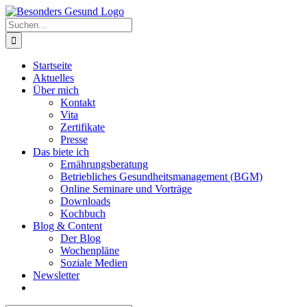
Zum
Inhalt
Suche
springen
nach:
Startseite
Aktuelles
Über mich
Kontakt
Vita
Zertifikate
Presse
Das biete ich
Ernährungsberatung
Betriebliches Gesundheitsmanagement (BGM)
Online Seminare und Vorträge
Downloads
Kochbuch
Blog & Content
Der Blog
Wochenpläne
Soziale Medien
Newsletter