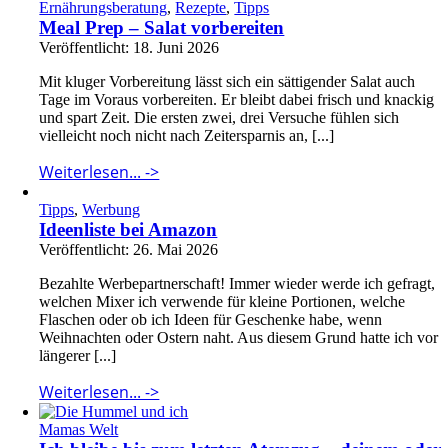
Ernährungsberatung
,
Rezepte
,
Tipps
Meal Prep – Salat vorbereiten
Veröffentlicht: 18. Juni 2026
Mit kluger Vorbereitung lässt sich ein sättigender Salat auch
Tage im Voraus vorbereiten. Er bleibt dabei frisch und knackig
und spart Zeit. Die ersten zwei, drei Versuche fühlen sich
vielleicht noch nicht nach Zeitersparnis an, [...]
Weiterlesen... ->
Tipps
,
Werbung
Ideenliste bei Amazon
Veröffentlicht: 26. Mai 2026
Bezahlte Werbepartnerschaft! Immer wieder werde ich gefragt,
welchen Mixer ich verwende für kleine Portionen, welche
Flaschen oder ob ich Ideen für Geschenke habe, wenn
Weihnachten oder Ostern naht. Aus diesem Grund hatte ich vor
längerer [...]
Weiterlesen... ->
Mamas Welt