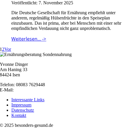
Veröffentlicht: 7. November 2025
Die Deutsche Gesellschaft für Ernährung empfiehlt unter
anderem, regelmäßig Hülsenfrüchte in den Speiseplan
einzubauen. Das ist prima, aber bei Menschen mit einer sehr
empfindlichen Verdauung nicht ganz unproblematisch.
Weiterlesen... ->
1
2
Vor
Yvonne Dinger
Am Haning 33
84424 Isen
Telefon: 08083 7629448
E-Mail:
nachricht@besonders-gesund.de
Interessante Links
Impressum
Datenschutz
Kontakt
© 2025 besonders-gesund.de